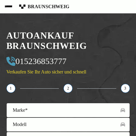
BRAUNSCHWEIG
AUTOANKAUF
BRAUNSCHWEIG
015236853777
Verkaufen Sie Ihr Auto sicher und schnell
1
2
3
Marke*
Modell