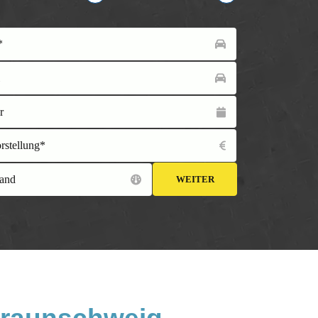
*
l
r
orstellung*
and
WEITER