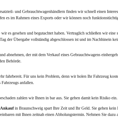
rsatzteil- und Gebrauchtwagenhändlern finden wir schnell einen Intere
fen es im Rahmen eines Exports oder wir können noch funktionstüchtig
wir es gesehen und begutachtet haben. Vertraglich schließen wir eine 
 Tag der Übergabe vollständig abgeschlossen ist und im Nachhinein ke
and abnehmen, der mit dem Verkauf eines Gebrauchtwagens einhergeht
den Behörde.
r fahrbereit. Für uns kein Problem, denn wir holen Ihr Fahrzeug kosten
s Fahrzeugs anfallen.
rschaden zahlen wir Ihnen in bar aus. Sie gehen damit kein Risiko ein.
-Ankauf
in Braunschweig spart Ihre Zeit und Ihr Geld. Sie gehen kein
reinbaren mit Ihnen zeitnah einen Abholungstermin. Nehmen Sie dazu am