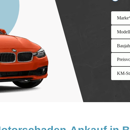
Marke
Model
Baujah
Preisv
KM-St