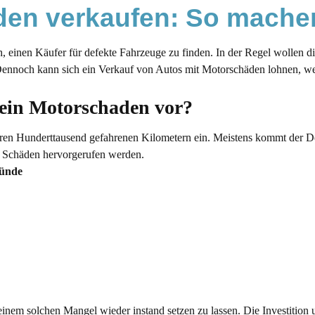
den verkaufen: So mache
n Ankauf in Braunschweig
 einen Käufer für defekte Fahrzeuge zu finden. In der Regel wollen di
. Dennoch kann sich ein Verkauf von Autos mit Motorschäden lohnen, w
 ein Motorschaden vor?
reren Hunderttausend gefahrenen Kilometern ein. Meistens kommt der De
e Schäden hervorgerufen werden.
ründe
t einem solchen Mangel wieder instand setzen zu lassen. Die Investition